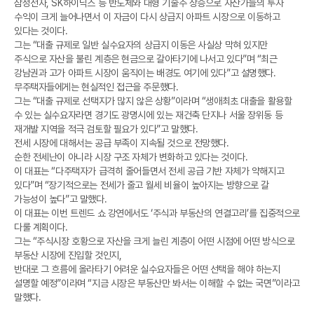
삼성전자, SK하이닉스 등 반도체와 대형 기술주 상승으로 자산가들의 투자
수익이 크게 늘어나면서 이 자금이 다시 상급지 아파트 시장으로 이동하고
있다는 것이다.
그는 “대출 규제로 일반 실수요자의 상급지 이동은 사실상 막혀 있지만
주식으로 자산을 불린 계층은 현금으로 갈아타기에 나서고 있다”며 “최근
강남권과 고가 아파트 시장이 움직이는 배경도 여기에 있다”고 설명했다.
무주택자들에게는 현실적인 접근을 주문했다.
그는 “대출 규제로 선택지가 많지 않은 상황”이라며 “생애최초 대출을 활용할
수 있는 실수요자라면 경기도 광명시에 있는 재건축 단지나 서울 장위동 등
재개발 지역을 적극 검토할 필요가 있다”고 말했다.
전세 시장에 대해서는 공급 부족이 지속될 것으로 전망했다.
순한 전세난이 아니라 시장 구조 자체가 변화하고 있다는 것이다.
이 대표는 “다주택자가 급격히 줄어들면서 전세 공급 기반 자체가 약해지고
있다”며 “장기적으로는 전세가 줄고 월세 비율이 높아지는 방향으로 갈
가능성이 높다”고 말했다.
이 대표는 이번 트렌드 쇼 강연에서도 ‘주식과 부동산의 연결고리’를 집중적으로
다룰 계획이다.
그는 “주식시장 호황으로 자산을 크게 늘린 계층이 어떤 시점에 어떤 방식으로
부동산 시장에 진입할 것인지,
반대로 그 흐름에 올라타기 어려운 실수요자들은 어떤 선택을 해야 하는지
설명할 예정”이라며 “지금 시장은 부동산만 봐서는 이해할 수 없는 국면”이라고
말했다.