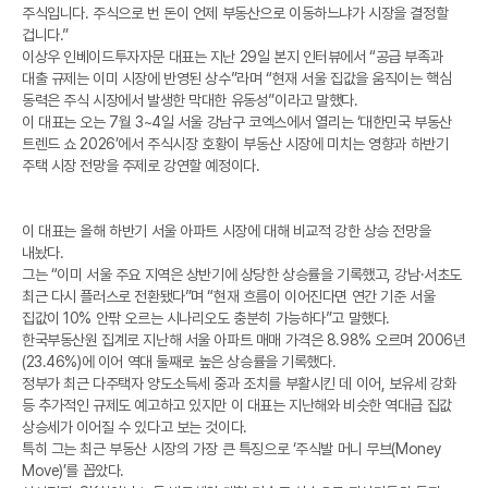
주식입니다. 주식으로 번 돈이 언제 부동산으로 이동하느냐가 시장을 결정할
겁니다.”
이상우 인베이드투자자문 대표는 지난 29일 본지 인터뷰에서 “공급 부족과
대출 규제는 이미 시장에 반영된 상수”라며 “현재 서울 집값을 움직이는 핵심
동력은 주식 시장에서 발생한 막대한 유동성”이라고 말했다.
이 대표는 오는 7월 3~4일 서울 강남구 코엑스에서 열리는 ‘대한민국 부동산
트렌드 쇼 2026’에서 주식시장 호황이 부동산 시장에 미치는 영향과 하반기
주택 시장 전망을 주제로 강연할 예정이다.
이 대표는 올해 하반기 서울 아파트 시장에 대해 비교적 강한 상승 전망을
내놨다.
그는 “이미 서울 주요 지역은 상반기에 상당한 상승률을 기록했고, 강남·서초도
최근 다시 플러스로 전환됐다”며 “현재 흐름이 이어진다면 연간 기준 서울
집값이 10% 안팎 오르는 시나리오도 충분히 가능하다”고 말했다.
한국부동산원 집계로 지난해 서울 아파트 매매 가격은 8.98% 오르며 2006년
(23.46%)에 이어 역대 둘째로 높은 상승률을 기록했다.
정부가 최근 다주택자 양도소득세 중과 조치를 부활시킨 데 이어, 보유세 강화
등 추가적인 규제도 예고하고 있지만 이 대표는 지난해와 비슷한 역대급 집값
상승세가 이어질 수 있다고 보는 것이다.
특히 그는 최근 부동산 시장의 가장 큰 특징으로 ‘주식발 머니 무브(Money
Move)’를 꼽았다.