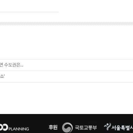
 수도권은...
쇼’