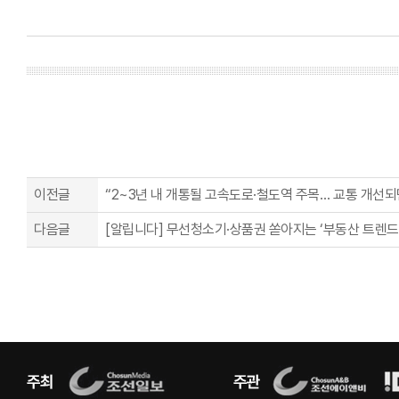
이전글
“2~3년 내 개통될 고속도로·철도역 주목… 교통 개선되면
다음글
[알립니다] 무선청소기·상품권 쏟아지는 ‘부동산 트렌드