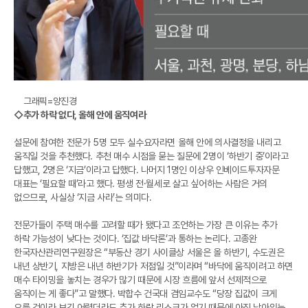
그래픽=양진경
◇추가 하락 없다, 올해 안에 움직여라
설문에 참여한 전문가 5명 모두 실수요자라면 올해 안에 의사결정을 내리고
움직일 것을 추천했다. 추천 매수 시점을 묻는 질문에 2명이 ‘하반기 중’이라고
답했고, 2명은 ‘지금’이라고 답했다. 나머지 1명인 이상우 인베이드투자자문
대표는 ‘필요할 때’라고 했다. 평생 전·월세로 살고 싶어하는 사람은 거의
없으므로, 사실상 ‘지금 사라’는 의미다.
전문가들이 주택 매수를 고려할 때가 됐다고 조언하는 가장 큰 이유는 추가
하락 가능성이 낮다는 것이다. ‘집값 바닥론’과 통하는 논리다. 고종완
한국자산관리연구원장은 “부동산 경기 사이클상 서울은 올 하반기, 수도권은
내년 상반기, 지방은 내년 하반기가 저점일 것”이라며 “바닥에 움직이려고 하면
매수 타이밍을 놓치는 경우가 많기 때문에 시장 흐름에 앞서 선제적으로
움직이는 게 좋다”고 말했다. 박합수 건국대 겸임교수도 “당장 집값이 크게
오를 것이라 보긴 어렵더라도 추가 하락 리스크가 없기 때문에 아직 남아있는