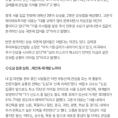
급매물에 관심을 가져볼 만하다”고 했다.
향후 서울 집값 전망에 대해선 3명이 상승을, 2명은 강보합을 예상했다. 고준석
제이에듀투자문 대표는 “대출 규제가 많이 완화되면서 자금조달 여건이
좋아지고 있다”며 “가을 이사철을 앞둔 추석 전후로 수요가 살아나면서 집값이
본격적인 상승 국면에 접어들 것”이라고 말했다.
반면 본격적인 상승 국면에 접어들긴 어렵다는 의견도 있다. 김제경
투미부동산컨설팅 소장은 “아직 기준금리가 내려가지 않고 있고, 미국에서
추가 인상을 시사하고 있다”며 “금리 리스크가 해소되기 전까진 지금과 같은
강보합 상황이 이어질 것”이라고 말했다.
◇도심 집중 심화…재건축·재개발 노려라
내 집 마련을 준비 중인 사람들은 어떤 부동산에 관심을 갖는 게 좋을까.
전문가들의 공통된 견해는 ‘도심’과 ‘신축 아파트’였다. 박합수 교수는 “도심
집중이 앞으로도 최소 10년은 이어질 것이므로 서울 도심의 재건축, 재개발이
유망하다”며 “1기 신도시 중 일산도 철도 개통 호재가 있는데 가격은 30평대가
5억~7억원 정도여서 매력적”이라고 말했다. 고준석 대표는 “서울 내에서
재건축을 앞둔 노원, 목동이나 동탄, 광교, 과천, 광명, 하남 등 경기도 내에서
주거 만족도가 높은 지역을 추천한다”고 했다. 고종완 원장은 “강남이 가장
좋지만 용산, 여의도, 성수동, 목동 등 앞으로 새로운 중심이 될 지역도 관심을