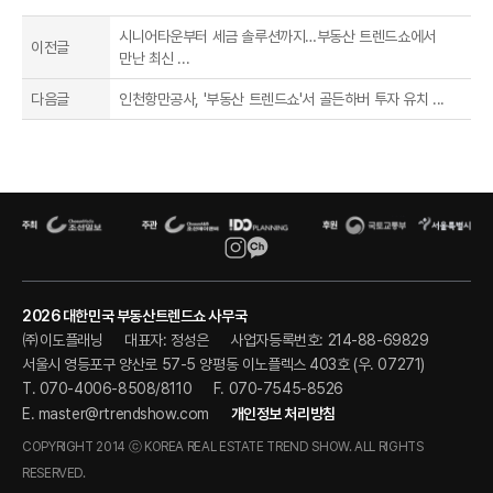
시니어타운부터 세금 솔루션까지…부동산 트렌드쇼에서
이전글
만난 최신 ...
다음글
인천항만공사, '부동산 트렌드쇼'서 골든하버 투자 유치 ...
2026 대한민국 부동산트렌드쇼 사무국
㈜이도플래닝
대표자: 정성은
사업자등록번호: 214-88-69829
서울시 영등포구 양산로 57-5 양평동 이노플렉스 403호 (우. 07271)
T. 070-4006-8508/8110
F. 070-7545-8526
E.
master@rtrendshow.com
개인정보 처리방침
COPYRIGHT 2014 ⓒ KOREA REAL ESTATE TREND SHOW. ALL RIGHTS
RESERVED.