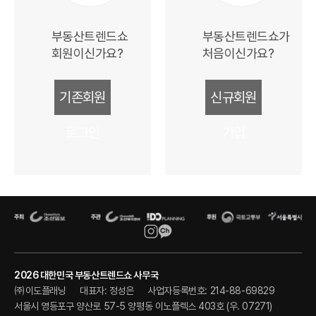
부동산트렌드쇼
부동산트렌드쇼가
회원이신가요?
처음이신가요?
기존회원
신규회원
로그인
가입
2026 대한민국 부동산트렌드쇼 사무국
㈜이도플래닝
대표자: 정성은
사업자등록번호: 214-88-69829
서울시 영등포구 양산로 57-5 양평동 이노플렉스 403호 (우. 07271)