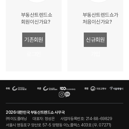
부동산트렌드쇼
부동산트렌드쇼가
회원이신가요?
처음이신가요?
기존회원
신규회원
로그인
가입
2026 대한민국 부동산트렌드쇼 사무국
㈜이도플래닝
대표자: 정성은
사업자등록번호: 214-88-69829
서울시 영등포구 양산로 57-5 양평동 이노플렉스 403호 (우. 07271)